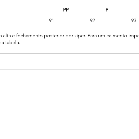
PP
P
91
92
93
a alta e fechamento posterior por zíper. Para um caimento i
a tabela.