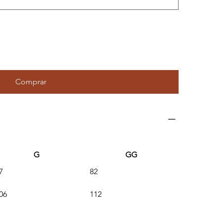
Comprar
G
GG
7
82
06
112