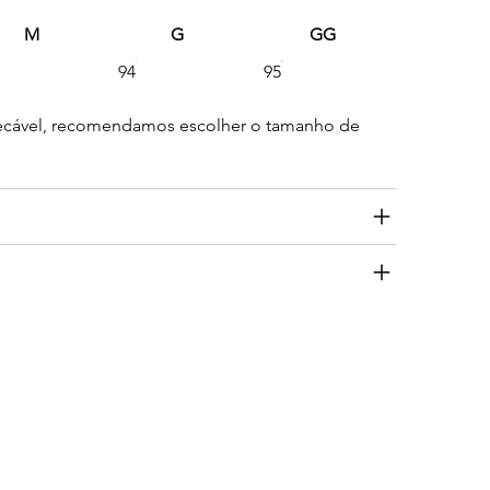
M
G
GG
94
95
mpecável, recomendamos escolher o tamanho de