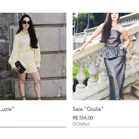
Luzia"
Saia "Giulia"
Preço
R$ 554,00
DOMNA