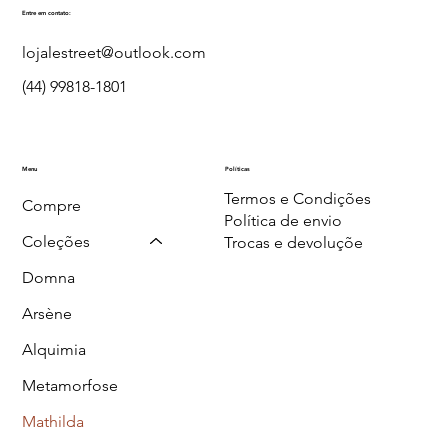
Entre em contato:
lojalestreet@outlook.com
(44) 99818-1801
Menu
Políticas
Termos e Condições
Compre
Política de envio
Coleções
Trocas e devoluçõe
Domna
Arsène
Alquimia
Metamorfose
Mathilda