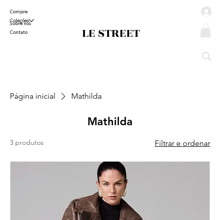
Compre
Coleções
Sobre nós
LE STREET
Contato
Página inicial
Mathilda
Mathilda
3 produtos
Filtrar e ordenar