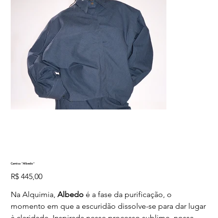
Camisa "Albedo"
Preço
R$ 445,00
Na Alquimia,
Albedo
é a fase da purificação, o
momento em que a escuridão dissolve-se para dar lugar
à claridade. Inspirada nesse processo sublime, nossa