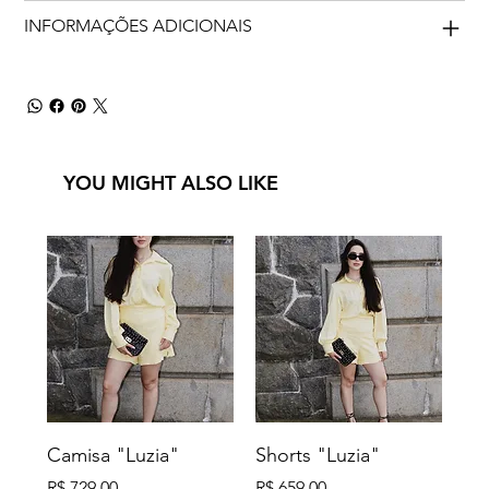
INFORMAÇÕES ADICIONAIS
YOU MIGHT ALSO LIKE
Camisa "Luzia"
Shorts "Luzia"
Preço
Preço
R$ 729,00
R$ 659,00