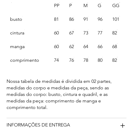
PP
P
M
G
GG
busto
81
86
91
96
101
cintura
60
67
73
77
82
manga
60
62
64
66
68
comprimento
74
76
78
80
82
Nossa tabela de medidas é dividida em 02 partes,
medidas do corpo e medidas da peça, sendo as
medidas do corpo: busto, cintura e quadril, e as
medidas da peça: comprimento de manga e
comprimento total.
INFORMAÇÕES DE ENTREGA