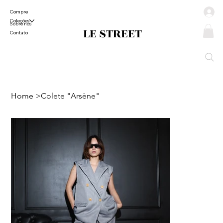
Compre
Coleções
Sobre nós
LE STREET
Contato
Home
>
Colete "Arsène"