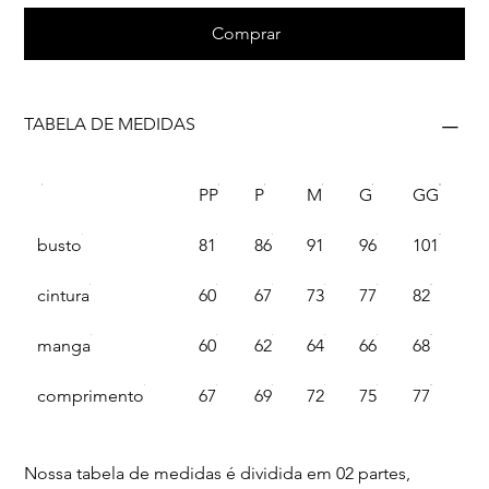
Comprar
TABELA DE MEDIDAS
PP
P
M
G
GG
busto
81
86
91
96
101
cintura
60
67
73
77
82
manga
60
62
64
66
68
comprimento
67
69
72
75
77
Nossa tabela de medidas é dividida em 02 partes,