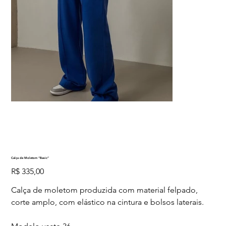
Calça de Moletom “Basic”
Preço
R$ 335,00
Calça de moletom produzida com material felpado,
corte amplo, com elástico na cintura e bolsos laterais.