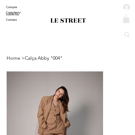
Compre
Coleções
Sobre nós
LE STREET
Contato
Home
>
Calça Abby "004"