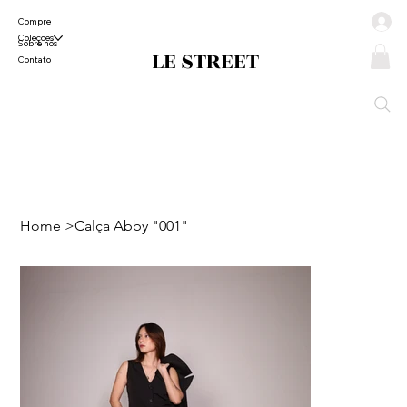
Compre
Coleções
Sobre nós
LE STREET
Contato
Home
>
Calça Abby "001"